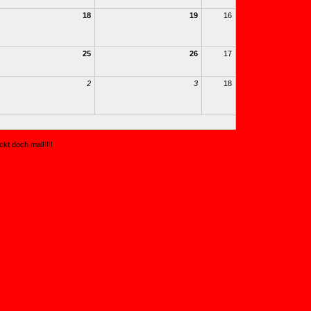
18
19
16
25
26
17
2
3
18
kt doch mal!!!!!