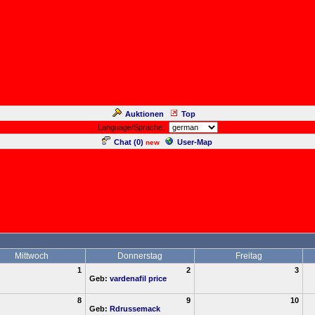
Auktionen
Top
Language/Sprache:
Chat (
0
)
User-Map
new
Mittwoch
Donnerstag
Freitag
1
2
3
Geb:
vardenafil price
8
9
10
Geb:
Rdrussemack