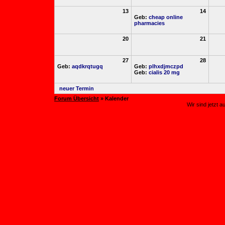
13
14
Geb:
cheap online
pharmacies
20
21
27
28
Geb:
aqdkrqtugq
Geb:
plhxdjmczpd
Geb:
cialis 20 mg
neuer Termin
Forum Übersicht
» Kalender
Wir sind jetzt 