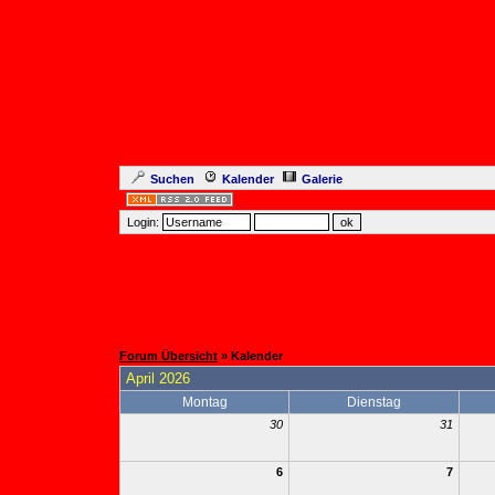
Suchen
Kalender
Galerie
Login:
Forum Übersicht
» Kalender
April 2026
Montag
Dienstag
30
31
6
7