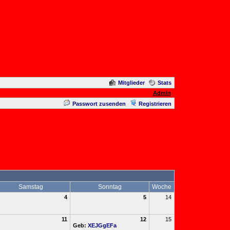
Mitglieder
Stats
Admin
Passwort zusenden
Registrieren
Samstag
Sonntag
Woche
4
5
14
11
12
15
Geb:
XEJGgEFa