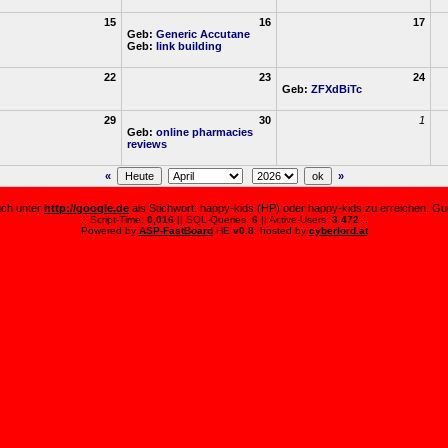
15
16
17
Geb:
Generic Accutane
Geb:
link building
22
23
24
Geb:
ZFXdBiTc
29
30
1
Geb:
online pharmacies
reviews
«
»
auch unter
http://google.de
als Stichwort: happy-kids (HP) oder happy-kids zu erreichen. Guc
.: Script-Time:
0,016
|| SQL-Queries:
6
|| Active-Users:
3 472
:.
Powered by
ASP-FastBoard
HE
v0.8
, hosted by
cyberlord.at