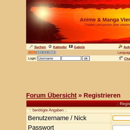
Anime & Manga Vie
Chatten und posten über unsere
Suchen
Kalender
Galerie
Auk
Languag
Login:
Cha
Forum Übersicht
» Registrieren
.: Regi
:: benötigte Angaben :.
Benutzername / Nick
Passwort