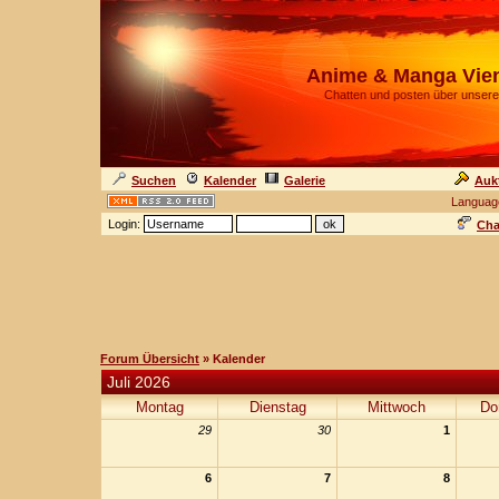
Anime & Manga Vie
Chatten und posten über unsere
Suchen
Kalender
Galerie
Auk
Languag
Login:
Cha
Forum Übersicht
» Kalender
Juli 2026
Montag
Dienstag
Mittwoch
Do
29
30
1
6
7
8