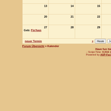
13
14
15
20
21
22
27
28
29
Geb:
FinYven
neuer Termin
«
Forum Übersicht
» Kalender
Have fun hi
.: Script-Time:
0,016
|
Powered by
ASP-Fas