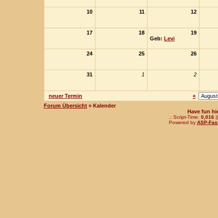
10
11
12
17
18
19
Geb:
Levi
24
25
26
31
1
2
neuer Termin
«
Forum Übersicht
» Kalender
Have fun hi
.: Script-Time:
0,016
|
Powered by
ASP-Fas