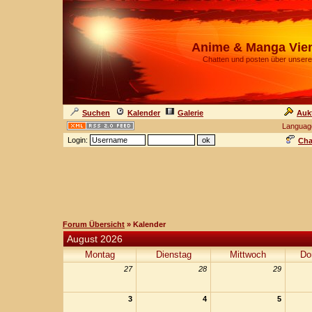
Anime & Manga Vie
Chatten und posten über unsere
Suchen
Kalender
Galerie
Auk
Languag
Login:
Cha
Forum Übersicht
» Kalender
August 2026
Montag
Dienstag
Mittwoch
Do
27
28
29
3
4
5