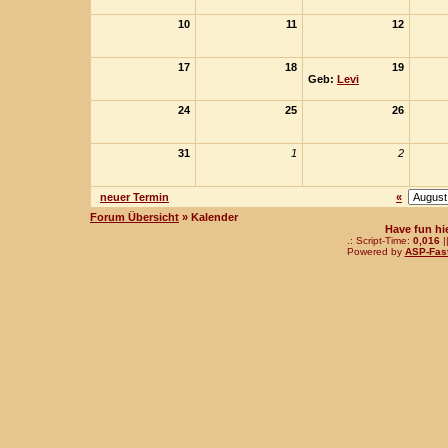
10
11
12
17
18
19
Geb:
Levi
24
25
26
31
1
2
neuer Termin
«
Forum Übersicht
» Kalender
Have fun hi
.: Script-Time:
0,016
|
Powered by
ASP-Fas