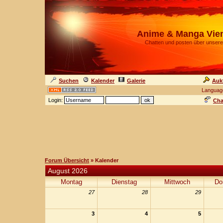
Anime & Manga Vie
Chatten und posten über unsere
Suchen
Kalender
Galerie
Auk
Languag
Login:
Cha
Forum Übersicht
» Kalender
August 2026
Montag
Dienstag
Mittwoch
Do
27
28
29
3
4
5