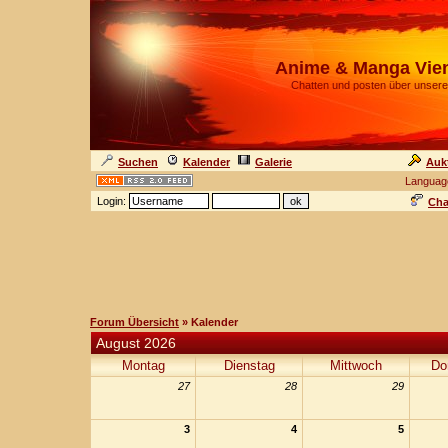
Anime & Manga Vie
Chatten und posten über unsere
Suchen
Kalender
Galerie
Auk
Languag
Login:
Cha
Forum Übersicht
» Kalender
August 2026
Montag
Dienstag
Mittwoch
Do
27
28
29
3
4
5