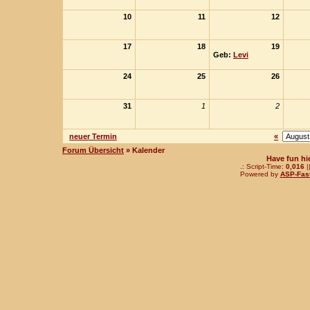
10
11
12
17
18
19
Geb:
Levi
24
25
26
31
1
2
neuer Termin
«
Forum Übersicht
» Kalender
Have fun hi
.: Script-Time:
0,016
|
Powered by
ASP-Fas