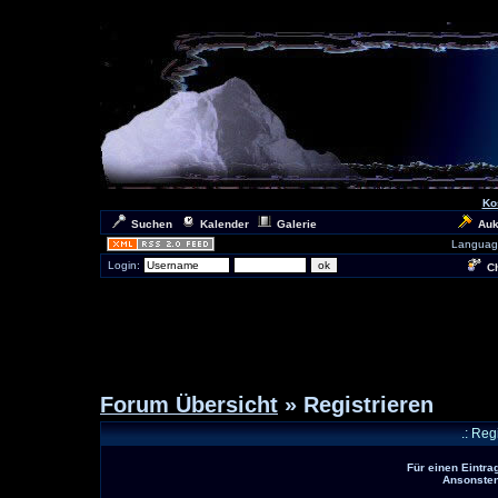
Ko
Suchen
Kalender
Galerie
Auk
Languag
Login:
Ch
Forum Übersicht
» Registrieren
.: Reg
Für einen Eintra
Ansonsten 