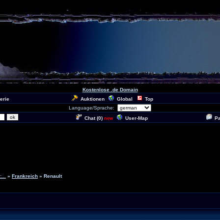
Kostenlose .de Domain
erie
Auktionen
Global
Top
Language/Sprache:
Chat (
0
)
User-Map
P
new
...
»
Frankreich
» Renault