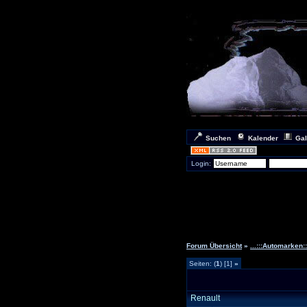
Suchen
Kalender
Gal
Login:
Forum Übersicht
»
...:::Automarken:::
Seiten: (
1
) [1]
»
Renault