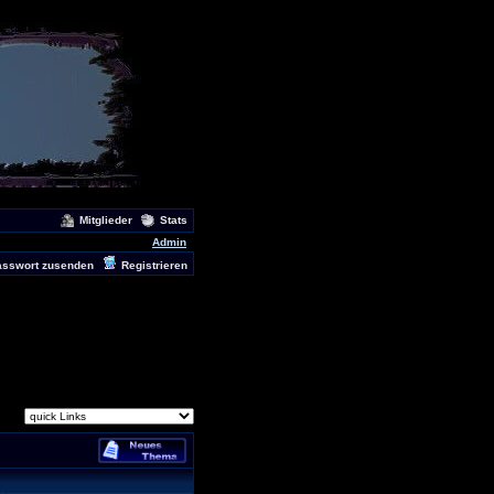
Mitglieder
Stats
Admin
asswort zusenden
Registrieren