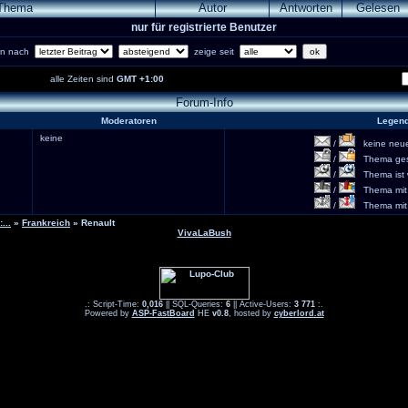
Thema
Autor
Antworten
Gelesen
nur für registrierte Benutzer
ren nach
zeige seit
alle Zeiten sind
GMT +1:00
Forum-Info
Moderatoren
Legen
keine
/
keine neuen
/
Thema gesc
/
Thema ist w
/
Thema mit 
/
Thema mit S
...
»
Frankreich
» Renault
VivaLaBush
.: Script-Time:
0,016
|| SQL-Queries:
6
|| Active-Users:
3 771
:.
Powered by
ASP-FastBoard
HE
v0.8
, hosted by
cyberlord.at