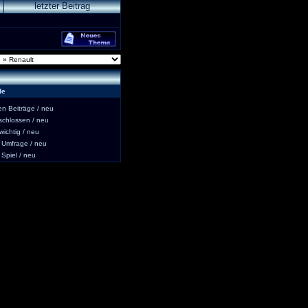
letzter Beitrag
de
 Beiträge / neu
hlossen / neu
ichtig / neu
Umfrage / neu
piel / neu