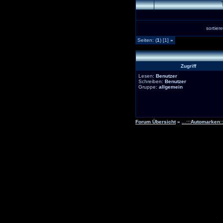
sortie
Seiten: (
1
) [1]
»
Zugriff
Lesen:
Benutzer
Schreiben:
Benutzer
Gruppe:
allgemein
Forum Übersicht
»
...:::Automarken:::