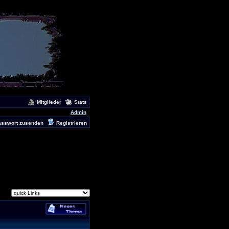
Mitglieder
Stats
Admin
asswort zusenden
Registrieren