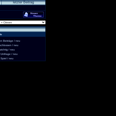
letzter Beitrag
de
 Beiträge / neu
hlossen / neu
ichtig / neu
Umfrage / neu
piel / neu