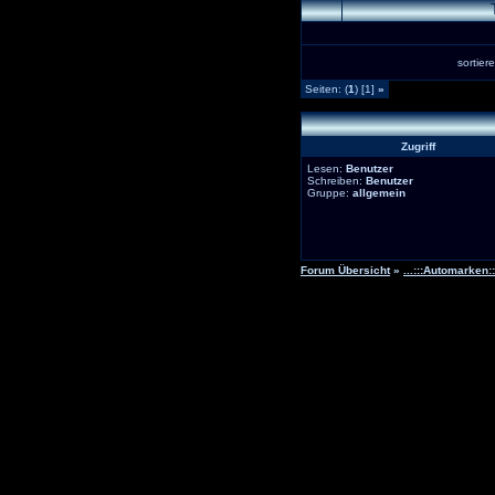
sortie
Seiten: (
1
) [1]
»
Zugriff
Lesen:
Benutzer
Schreiben:
Benutzer
Gruppe:
allgemein
Forum Übersicht
»
...:::Automarken:::