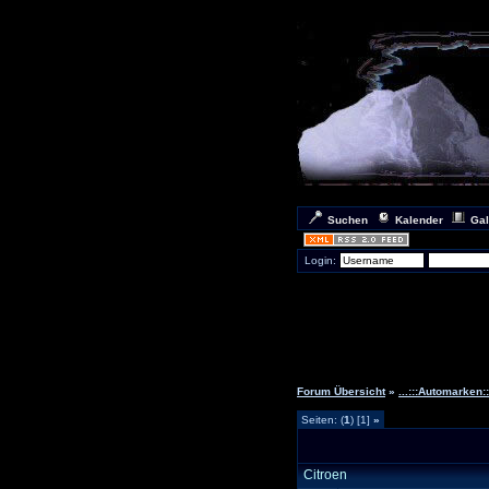
Suchen
Kalender
Gal
Login:
Forum Übersicht
»
...:::Automarken:::
Seiten: (
1
) [1]
»
Citroen