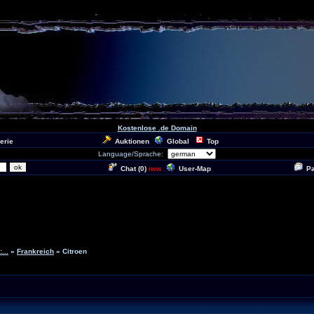
Kostenlose .de Domain
erie
Auktionen
Global
Top
Language/Sprache:
Chat (
0
)
User-Map
P
new
...
»
Frankreich
» Citroen