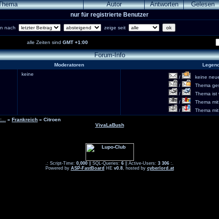
Thema
Autor
Antworten
Gelesen
nur für registrierte Benutzer
ren nach
zeige seit
alle Zeiten sind
GMT +1:00
Forum-Info
Moderatoren
Legen
keine
/
keine neuen
/
Thema gesc
/
Thema ist w
/
Thema mit 
/
Thema mit S
...
»
Frankreich
» Citroen
VivaLaBush
.: Script-Time:
0,000
|| SQL-Queries:
6
|| Active-Users:
3 306
:.
Powered by
ASP-FastBoard
HE
v0.8
, hosted by
cyberlord.at