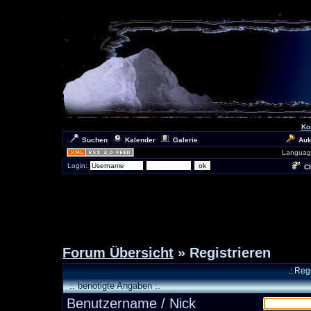
Ko
Suchen
Kalender
Galerie
Auk
Languag
Login:
Ch
Forum Übersicht
» Registrieren
.: Reg
:: benötigte Angaben :.
Benutzername / Nick