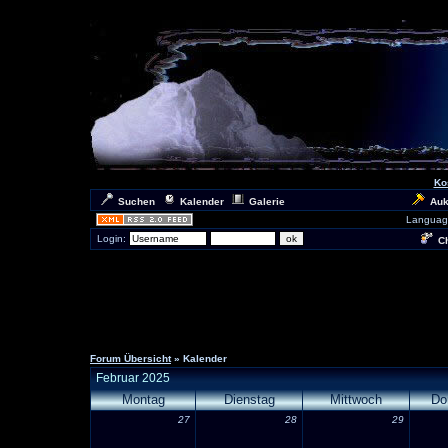
Ko
Suchen
Kalender
Galerie
Auk
Languag
Login:
Ch
Forum Übersicht
» Kalender
Februar 2025
Montag
Dienstag
Mittwoch
Do
27
28
29