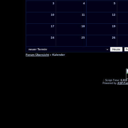
3
4
5
10
11
12
17
18
19
24
25
26
neuer Termin
«
Forum Übersicht
» Kalender
.: Script-Time:
0,015
Powered by
ASP-Fas