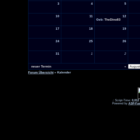
3
4
5
10
11
12
Geb:
TheDino83
17
18
19
24
25
26
31
1
2
neuer Termin
«
Forum Übersicht
» Kalender
.: Script-Time:
0,012
Powered by
ASP-Fas