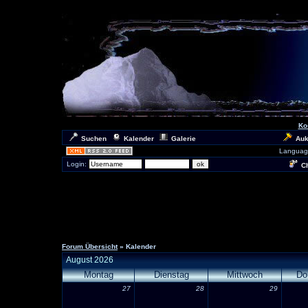
Ko
Suchen
Kalender
Galerie
Auk
Languag
Login:
Ch
Forum Übersicht
» Kalender
August 2026
Montag
Dienstag
Mittwoch
Do
27
28
29