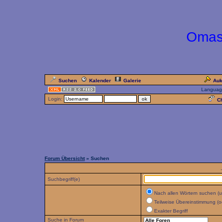
Omas
Suchen
Kalender
Galerie
Auk
Languag
Login:
Ch
Forum Übersicht
» Suchen
Suchbegriff(e)
Nach allen Wörtern suchen (
Teilweise Übereinstimmung (o
Exakter Begriff
Suche in Forum