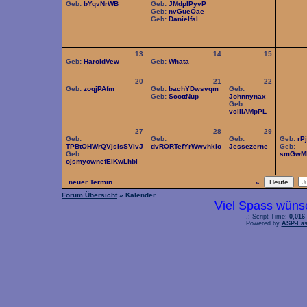
Geb:
bYqvNrWB
Geb:
JMdpIPyvP
Geb:
nvGueOae
Geb:
Danielfal
13
14
15
Geb:
HaroldVew
Geb:
Whata
20
21
22
Geb:
zoqjPAfm
Geb:
bachYDwsvqm
Geb:
Geb:
ScottNup
Johnnynax
Geb:
vciIIAMpPL
27
28
29
Geb:
Geb:
Geb:
Geb:
rP
TPBtOHWrQVjsIsSVIvJ
dvRORTefYrWwvhkio
Jessezerne
Geb:
Geb:
smGwM
ojsmyownefEiKwLhbl
neuer Termin
«
Forum Übersicht
» Kalender
Viel Spass wüns
.: Script-Time:
0,016
Powered by
ASP-Fas