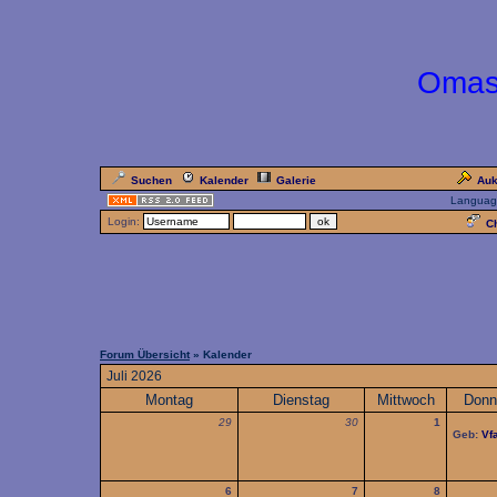
Omas
Suchen
Kalender
Galerie
Auk
Languag
Login:
Ch
Forum Übersicht
» Kalender
Juli 2026
Montag
Dienstag
Mittwoch
Donn
29
30
1
Geb:
Vf
6
7
8