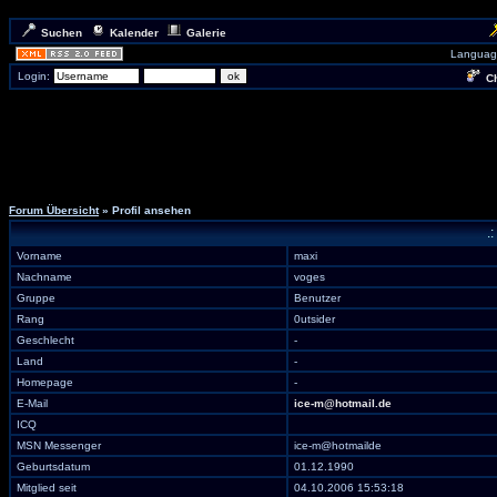
Suchen
Kalender
Galerie
Languag
Login:
Ch
Forum Übersicht
» Profil ansehen
.
Vorname
maxi
Nachname
voges
Gruppe
Benutzer
Rang
0utsider
Geschlecht
-
Land
-
Homepage
-
E-Mail
ice-m@hotmail.de
ICQ
MSN Messenger
ice-m@hotmailde
Geburtsdatum
01.12.1990
Mitglied seit
04.10.2006 15:53:18