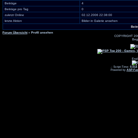
Beiträge
4
Beiträge pro Tag
0
zuletzt Online
02.12.2006 22:38:00
letzte Aktion
Bilder in Galerie ansehen
Beit
Forum Übersicht
» Profil ansehen
COPYRIGHT 20
Beg
End
.: Script-Time:
0,014
Powered by
ASP-Fas