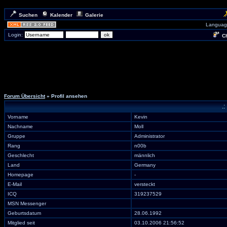
Suchen
Kalender
Galerie
Languag
Login:
Ch
Forum Übersicht
» Profil ansehen
.:
Vorname
Kevin
Nachname
Moll
Gruppe
Administrator
Rang
n00b
Geschlecht
männlich
Land
Germany
Homepage
-
E-Mail
versteckt
ICQ
319237529
MSN Messenger
Geburtsdatum
28.06.1992
Mitglied seit
03.10.2006 21:56:52