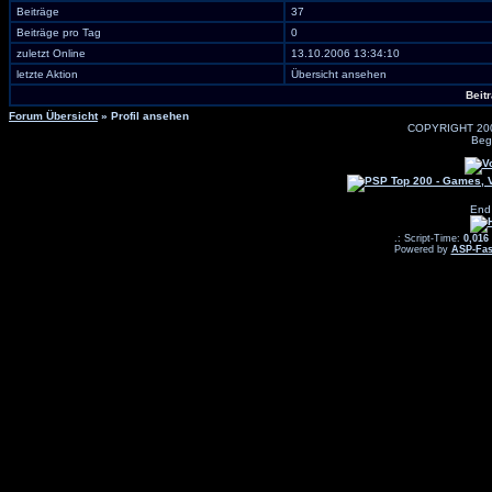
Beiträge
37
Beiträge pro Tag
0
zuletzt Online
13.10.2006 13:34:10
letzte Aktion
Übersicht ansehen
Beit
Forum Übersicht
» Profil ansehen
COPYRIGHT 20
Beg
End
.: Script-Time:
0,016
Powered by
ASP-Fas