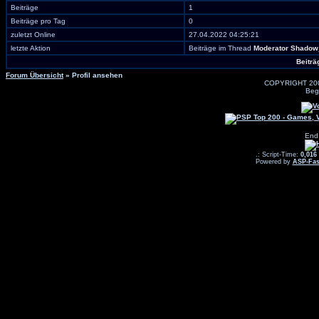
Beiträge
1
Beiträge pro Tag
0
zuletzt Online
27.04.2022 04:25:21
letzte Aktion
Beiträge im Thread
Moderator Shadow
Beiträ
Forum Übersicht
» Profil ansehen
COPYRIGHT 20
Beg
End
.: Script-Time:
0,016
Powered by
ASP-Fas