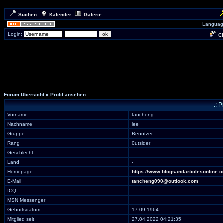
Suchen
Kalender
Galerie
Languag
Login:
Ch
Forum Übersicht
» Profil ansehen
.: 
Vorname
tancheng
Nachname
lee
Gruppe
Benutzer
Rang
0utsider
Geschlecht
-
Land
-
Homepage
https://www.blogsandarticlesonline.
E-Mail
tancheng090@outlook.com
ICQ
MSN Messenger
Geburtsdatum
17.09.1964
Mitglied seit
27.04.2022 04:21:35