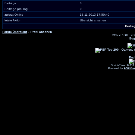
Beiträge
0
Beiträge pro Tag
0
zuletzt Online
18.11.2013 17:50:49
letzte Aktion
Übersicht ansehen
Beiträ
Forum Übersicht
» Profil ansehen
COPYRIGHT 20
Beg
End
.: Script-Time:
0,016
Powered by
ASP-Fas