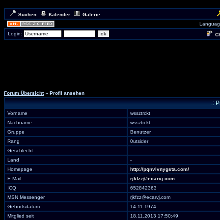
Suchen
Kalender
Galerie
Languag
Login:
Ch
Forum Übersicht
» Profil ansehen
.: 
Vorname
wssztrckt
Nachname
wssztrckt
Gruppe
Benutzer
Rang
0utsider
Geschlecht
-
Land
-
Homepage
http://pqnvlvnygsta.com/
E-Mail
rjkfzz@ecarvj.com
ICQ
652842363
MSN Messenger
rjkfzz@ecarvj.com
Geburtsdatum
14.11.1974
Mitglied seit
18.11.2013 17:50:49