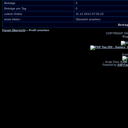
Beiträge
0
Beiträge pro Tag
0
zuletzt Online
11.12.2012 07:02:22
letzte Aktion
Übersicht ansehen
Beiträ
Forum Übersicht
» Profil ansehen
COPYRIGHT 20
Beg
End
.: Script-Time:
0,000
Powered by
ASP-Fas