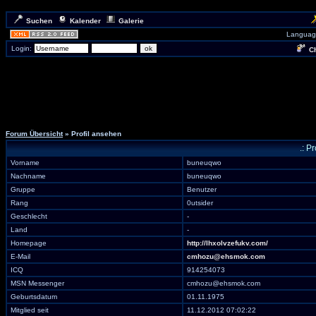
Suchen
Kalender
Galerie
Languag
Login:
Ch
Forum Übersicht
» Profil ansehen
.: P
Vorname
buneuqwo
Nachname
buneuqwo
Gruppe
Benutzer
Rang
0utsider
Geschlecht
-
Land
-
Homepage
http://lhxolvzefukv.com/
E-Mail
cmhozu@ehsmok.com
ICQ
914254073
MSN Messenger
cmhozu@ehsmok.com
Geburtsdatum
01.11.1975
Mitglied seit
11.12.2012 07:02:22