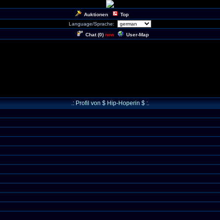
Auktionen
Top
Language/Sprache:
Chat (
0
)
User-Map
new
.: Profil von $ Hip-Hoperin $ :.