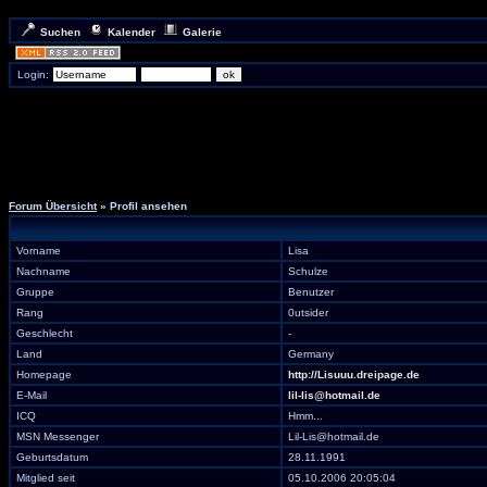
Suchen
Kalender
Galerie
Login:
Forum Übersicht
» Profil ansehen
Vorname
Lisa
Nachname
Schulze
Gruppe
Benutzer
Rang
0utsider
Geschlecht
-
Land
Germany
Homepage
http://Lisuuu.dreipage.de
E-Mail
lil-lis@hotmail.de
ICQ
Hmm...
MSN Messenger
Lil-Lis@hotmail.de
Geburtsdatum
28.11.1991
Mitglied seit
05.10.2006 20:05:04