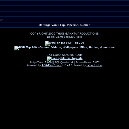
en
Beiträge von $ Hip-Hoperin $ suchen
COPYRIGHT 2006 THUG-GANXTA PRODUCTIONS
Begin GameSites200 Vote
End Game Sites 200 Code
.: Script-Time:
0,000
|| SQL-Queries:
6
|| Active-Users:
3 802
:.
Powered by
ASP-FastBoard
HE
v0.8
, hosted by
cyberlord.at