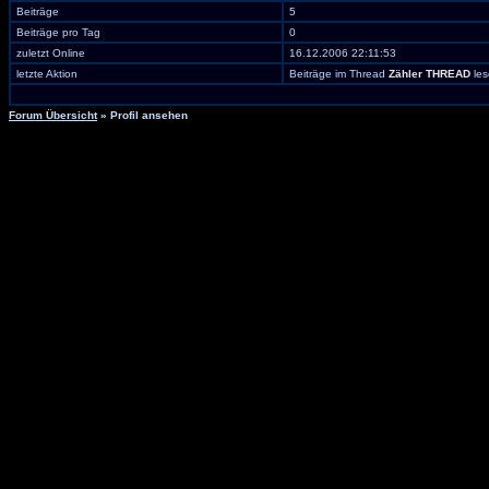
Beiträge
5
Beiträge pro Tag
0
zuletzt Online
16.12.2006 22:11:53
letzte Aktion
Beiträge im Thread
Zähler THREAD
les
Forum Übersicht
» Profil ansehen