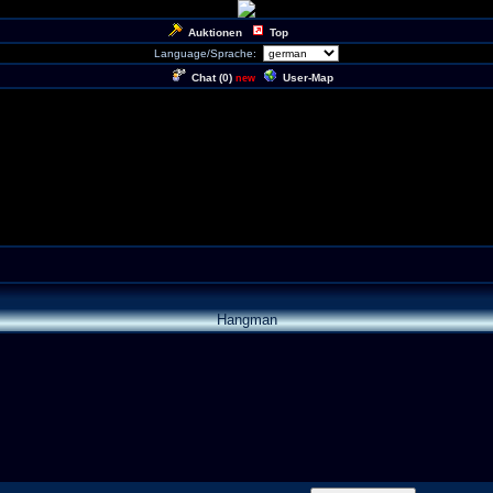
Auktionen
Top
Language/Sprache:
Chat (
0
)
User-Map
new
Hangman