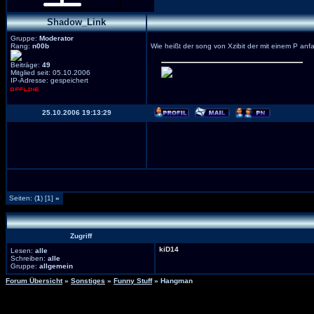
Shadow_Link
Gruppe:
Moderator
Rang:
n00b
Wie heißt der song von Xzibit der mit einem P anf
Beiträge:
49
Mitglied seit: 05.10.2006
IP-Adresse: gespeichert
25.10.2006 19:13:29
Seiten: (
1
) [1]
»
Zugriff
kiD14
Lesen:
alle
Schreiben:
alle
Gruppe:
allgemein
Forum Übersicht
»
Sonstiges
»
Funny Stuff
» Hangman