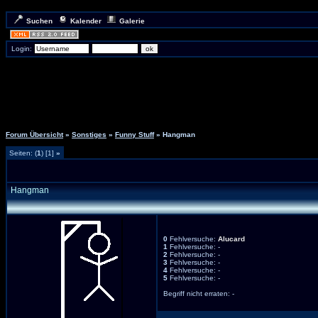
Suchen
Kalender
Galerie
Login:
Forum Übersicht
»
Sonstiges
»
Funny Stuff
» Hangman
Seiten: (
1
) [1]
»
Hangman
0
Fehlversuche:
Alucard
1
Fehlversuche: -
2
Fehlversuche: -
3
Fehlversuche: -
4
Fehlversuche: -
5
Fehlversuche: -
Begriff nicht erraten: -