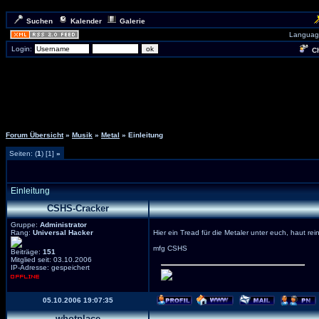
Suchen
Kalender
Galerie
Languag
Login:
Ch
Forum Übersicht
»
Musik
»
Metal
» Einleitung
Seiten: (
1
) [1]
»
Einleitung
CSHS-Cracker
Gruppe:
Administrator
Rang:
Universal Hacker
Hier ein Tread für die Metaler unter euch, haut rein
mfg CSHS
Beiträge:
151
Mitglied seit: 03.10.2006
IP-Adresse: gespeichert
05.10.2006 19:07:35
whotplace