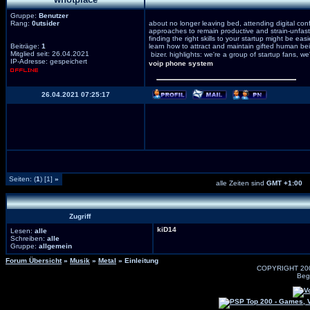
Gruppe:
Benutzer
Rang:
0utsider
about no longer leaving bed, attending digital co
approaches to remain productive and strain-unfaste
finding the right skills to your startup might be ea
Beiträge:
1
learn how to attract and maintain gifted human bei
Mitglied seit: 26.04.2021
bizer. highlights: we're a group of startup fans, w
IP-Adresse: gespeichert
voip phone system
26.04.2021 07:25:17
Seiten: (
1
) [1]
»
alle Zeiten sind
GMT +1:00
Zugriff
kiD14
Lesen:
alle
Schreiben:
alle
Gruppe:
allgemein
Forum Übersicht
»
Musik
»
Metal
» Einleitung
COPYRIGHT 20
Beg