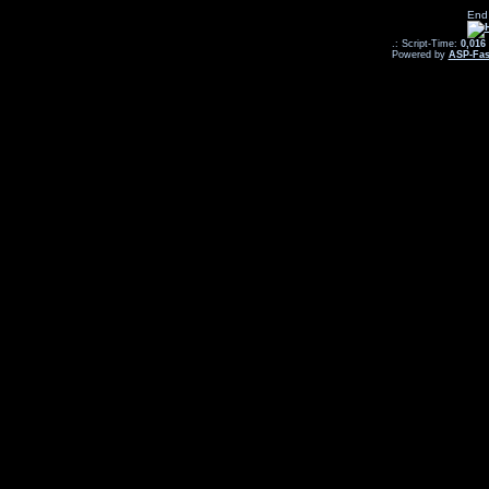
End
.: Script-Time:
0,016
Powered by
ASP-Fas