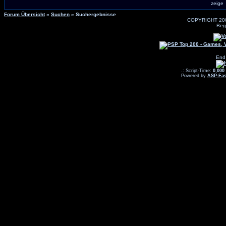
zeig
Forum Übersicht
»
Suchen
» Suchergebnisse
COPYRIGHT 20
Beg
End
.: Script-Time:
0,000
Powered by
ASP-Fas