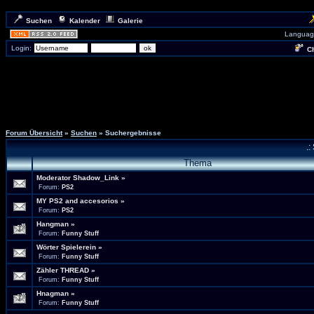
Suchen
Kalender
Galerie
Languag
Login:
Ch
Forum Übersicht
»
Suchen
» Suchergebnisse
.:
Thema
Moderator Shadow_Link
»
Forum:
PS2
MY PS2 and accesorios
»
Forum:
PS2
Hangman
»
Forum:
Funny Stuff
Wörter Spielerein
»
Forum:
Funny Stuff
Zähler THREAD
»
Forum:
Funny Stuff
Hnagman
»
Forum:
Funny Stuff