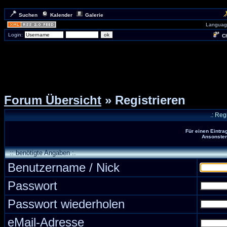
Suchen
Kalender
Galerie
Languag
Login:
Ch
Forum Übersicht
» Registrieren
.: Reg
Für einen Eintra
Ansonsten 
:: benötigte Angaben :.
Benutzername / Nick
Passwort
Passwort wiederholen
eMail-Adresse