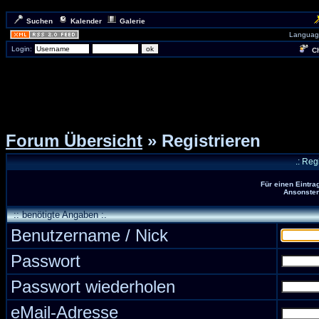
Suchen
Kalender
Galerie
Languag
Login:
Ch
Forum Übersicht
» Registrieren
.: Reg
Für einen Eintra
Ansonsten 
:: benötigte Angaben :.
Benutzername / Nick
Passwort
Passwort wiederholen
eMail-Adresse