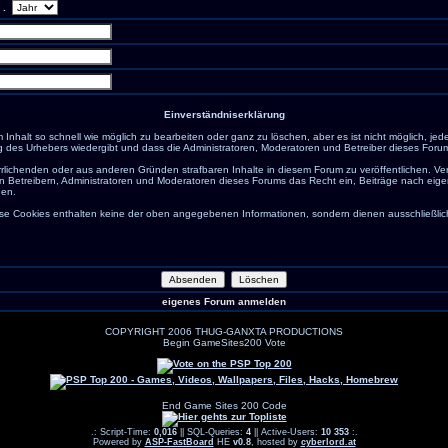
.
Einverständniserklärung
nhalt so schnell wie möglich zu bearbeiten oder ganz zu löschen, aber es ist nicht möglich, jed
g des Urhebers wiedergibt und dass die Administratoren, Moderatoren und Betreiber dieses Forums 
rrlichenden oder aus anderen Gründen strafbaren Inhalte in diesem Forum zu veröffentlichen. V
n Betreibern, Administratoren und Moderatoren dieses Forums das Recht ein, Beiträge nach eige
den.
e Cookies enthalten keine der oben angegebenen Informationen, sondern dienen ausschließlich 
eigenes Forum anmelden
COPYRIGHT 2006 THUG-GANXTA PRODUCTIONS
Begin GameSites200 Vote
End Game Sites 200 Code
.: Script-Time:
0,016
|| SQL-Queries:
4
|| Active-Users:
10 353
:.
Powered by
ASP-FastBoard
HE
v0.8
, hosted by
cyberlord.at