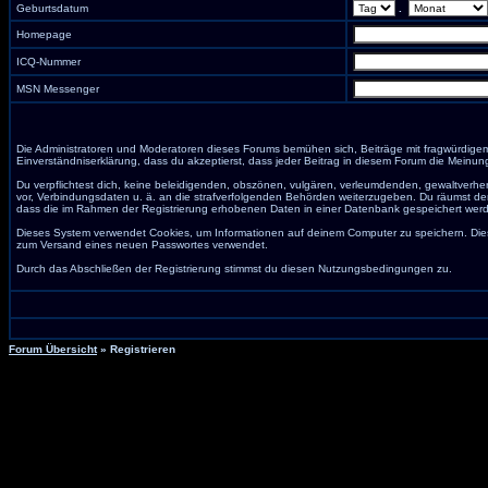
Geburtsdatum
.
Homepage
ICQ-Nummer
MSN Messenger
Die Administratoren und Moderatoren dieses Forums bemühen sich, Beiträge mit fragwürdigem I
Einverständniserklärung, dass du akzeptierst, dass jeder Beitrag in diesem Forum die Meinun
Du verpflichtest dich, keine beleidigenden, obszönen, vulgären, verleumdenden, gewaltverhe
vor, Verbindungsdaten u. ä. an die strafverfolgenden Behörden weiterzugeben. Du räumst de
dass die im Rahmen der Registrierung erhobenen Daten in einer Datenbank gespeichert wer
Dieses System verwendet Cookies, um Informationen auf deinem Computer zu speichern. Dies
zum Versand eines neuen Passwortes verwendet.
Durch das Abschließen der Registrierung stimmst du diesen Nutzungsbedingungen zu.
Forum Übersicht
» Registrieren