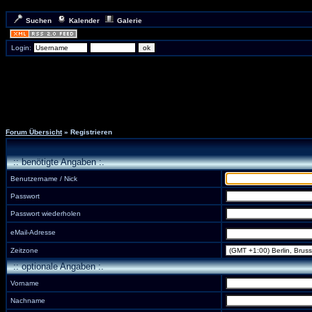
Suchen
Kalender
Galerie
Login:
Forum Übersicht
» Registrieren
:: benötigte Angaben :.
Benutzername / Nick
Passwort
Passwort wiederholen
eMail-Adresse
Zeitzone
:: optionale Angaben :.
Vorname
Nachname