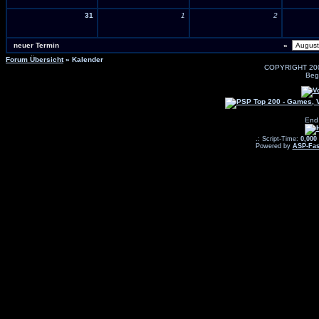
31
1
2
neuer Termin
«
Forum Übersicht
» Kalender
COPYRIGHT 20
Beg
End
.: Script-Time:
0,000
Powered by
ASP-Fas