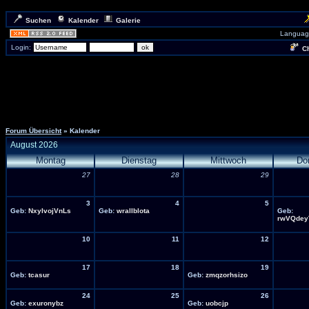
Suchen
Kalender
Galerie
Languag
Login:
Ch
Forum Übersicht
» Kalender
August 2026
Montag
Dienstag
Mittwoch
Do
27
28
29
3
4
5
Geb:
NxyIvojVnLs
Geb:
wrallblota
Geb:
rwVQdey
10
11
12
17
18
19
Geb:
tcasur
Geb:
zmqzorhsizo
24
25
26
Geb:
exuronybz
Geb:
uobcjp