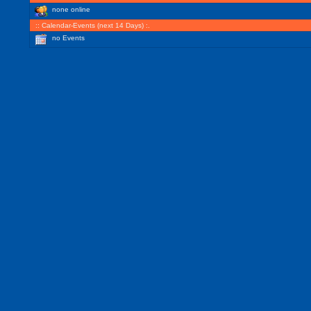
none online
:: Calendar-Events (next 14 Days) :.
no Events