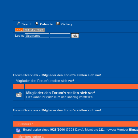
Search
Calendar
Gallery
Login:
Forum Overview
» Mitglieder des Forum's stellen sich vor!
Mitglieder des Forum's stellen sich vor!
Mitglieder des Forum's stellen sich vor!
Hier könnt Ihr euch kurz und knackig vorstellen...
Forum Overview
» Mitglieder des Forum's stellen sich vor!
:: Statistics :.
Board active since
9/28/2006
(7253 Days), Members
111
, newest Member
Bimas
:: Members online :.