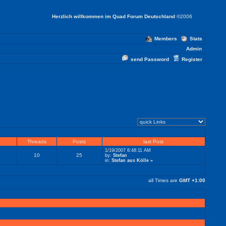
Herzlich willkommen im Quad Forum Deutschland
©2006
Members
Stats
Admin
send Password
Register
Threads
Posts
last Post
1/19/2007 8:48:11 AM
10
25
by:
Stefan
in:
Stefan aus Kölle
»
all Times are
GMT +1:00