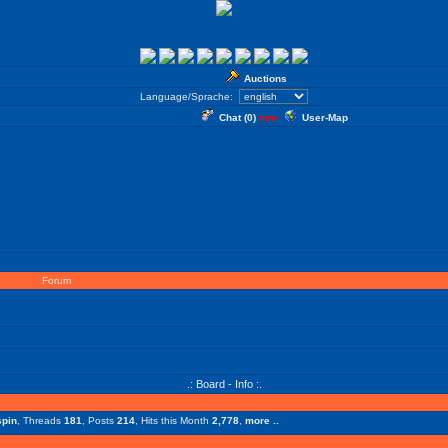
Auctions
Language/Sprache:
Chat (
0
)
User-Map
new
Forum
.: Board - Info :.
pin
, Threads
181
, Posts
214
, Hits this Month
2,778
,
more ..