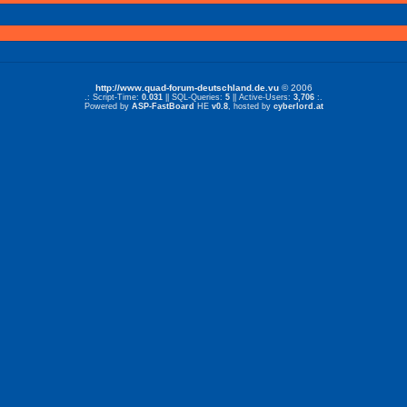
http://www.quad-forum-deutschland.de.vu
© 2006
.: Script-Time:
0.031
|| SQL-Queries:
5
|| Active-Users:
3,706
:.
Powered by
ASP-FastBoard
HE
v0.8
, hosted by
cyberlord.at