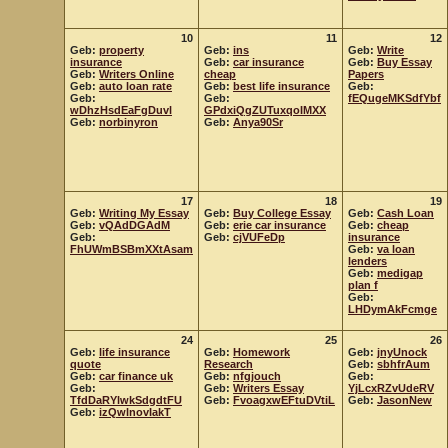
10
11
12
Geb:
property
Geb:
ins
Geb:
Write
insurance
Geb:
car insurance
Geb:
Buy Essay
Geb:
Writers Online
cheap
Papers
Geb:
auto loan rate
Geb:
best life insurance
Geb:
Geb:
Geb:
fEQugeMKSdfYbf
wDhzHsdEaFgDuvl
GPdxiQgZUTuxqoIMXX
Geb:
norbinyron
Geb:
Anya90Sr
17
18
19
Geb:
Writing My Essay
Geb:
Buy College Essay
Geb:
Cash Loan
Geb:
vQAdDGAdM
Geb:
erie car insurance
Geb:
cheap
Geb:
Geb:
cjVUFeDp
insurance
FhUWmBSBmXXtAsam
Geb:
va loan
lenders
Geb:
medigap
plan f
Geb:
LHDymAkFcmge
24
25
26
Geb:
life insurance
Geb:
Homework
Geb:
jnyUnock
quote
Research
Geb:
sbhfrAum
Geb:
car finance uk
Geb:
nfgjouch
Geb:
Geb:
Geb:
Writers Essay
YjLcxRZvUdeRV
TfdDaRYlwkSdgdtFU
Geb:
FvoagxwEFtuDVtiL
Geb:
JasonNew
Geb:
izQwlnovIakT