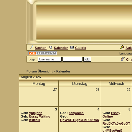
Suchen
Kalender
Galerie
Auk
Languag
Login:
Cha
Forum Übersicht
» Kalender
August 2026
Montag
Dienstag
Mittwoch
27
28
29
3
4
5
Geb:
ybjcjrish
Geb:
bdgUlced
Geb:
Essay
Geb:
Essay Writing
Geb:
Online
Geb:
bsfthill
HpWwjTHIgpkLhPUkRhK
Geb:
RvdJKTxJwGcOT
Geb:
drIMEycVmG