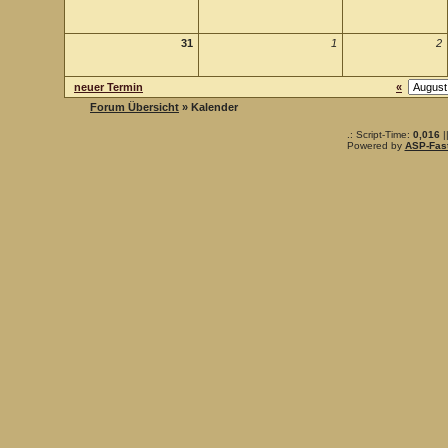
31
1
2
neuer Termin
«
Forum Übersicht
» Kalender
.: Script-Time:
0,016
|
Powered by
ASP-Fas