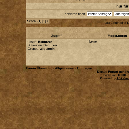
Thema
nur für
sortieren nach
Seiten: (
1
) [1]
»
alle Zeiten sind
G
Zugriff
Moderatoren
keine
Lesen:
Benutzer
Schreiben:
Benutzer
Gruppe:
allgemein
Forum Übersicht
»
Allgemeines
» Umfragen
Dieses Forum gehör
.: Script-Time:
0,000
||
Powered by
ASP-Fas