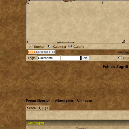
Suchen
Kalender
Galerie
Languag
Login:
Cha
Fehler: Zugrif
Forum Übersicht
»
Allgemeines
» Umfragen
Seiten: (
1
) [1]
»
Umfragen