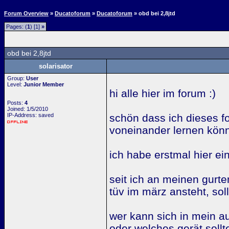
Forum Overview
»
Ducatoforum
»
Ducatoforum
» obd bei 2,8jtd
Pages: (
1
) [1]
»
obd bei 2,8jtd
solarisator
Group:
User
Level:
Junior Member
hi alle hier im forum :)
Posts:
4
Joined: 1/5/2010
IP-Address: saved
schön dass ich dieses f
voneinander lernen kön
ich habe erstmal hier ei
seit ich an meinen gurte
tüv im märz ansteht, soll
wer kann sich in mein a
oder welches gerät soll