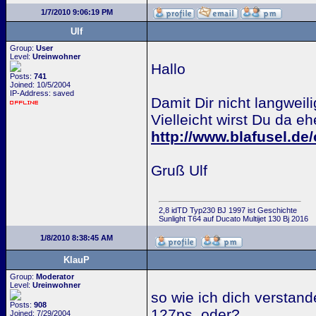
1/7/2010 9:06:19 PM
Ulf
Group:
User
Level:
Ureinwohner
Hallo
Posts:
741
Joined: 10/5/2004
IP-Address: saved
Damit Dir nicht langweili
Vielleicht wirst Du da e
http://www.blafusel.d
Gruß Ulf
2,8 idTD Typ230 BJ 1997 ist Geschichte
Sunlight T64 auf Ducato Multijet 130 Bj 2016
1/8/2010 8:38:45 AM
KlauP
Group:
Moderator
Level:
Ureinwohner
so wie ich dich verstan
Posts:
908
127ps, oder?
Joined: 7/29/2004