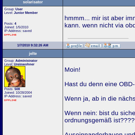
solarisator
Group:
User
Level:
Junior Member
hmmm... mir ist aber imm
Posts:
4
kann. wenn nicht via ob
Joined: 1/5/2010
IP-Address: saved
1/7/2010 9:32:26 AM
jelte
Group:
Administrator
Level:
Ureinwohner
Moin!
Hast du denn eine OBD
Posts:
508
Joined: 10/28/2004
IP-Address: saved
Wenn ja, ab in die näch
Wenn nein: bist du sich
ordnungsgemäß ist????
Auseinnanderbauen und ko