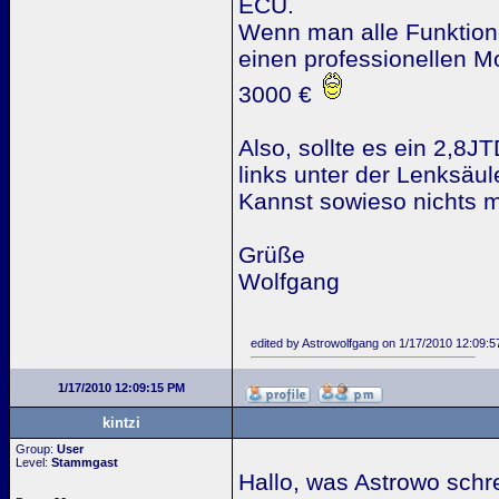
ECU.
Wenn man alle Funktione
einen professionellen M
3000 €
Also, sollte es ein 2,8J
links unter der Lenksäul
Kannst sowieso nichts m
Grüße
Wolfgang
edited by Astrowolfgang on 1/17/2010 12:09:
1/17/2010 12:09:15 PM
kintzi
Group:
User
Level:
Stammgast
Hallo, was Astrowo schre