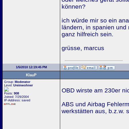
können?
ich würde mir so ein ana
ländern, in spanien und
ganz hilfreich sein.
grüsse, marcus
1/5/2010 12:19:45 PM
KlauP
Group:
Moderator
Level:
Ureinwohner
OBD wirste am 230er nic
Posts:
908
Joined: 7/29/2004
IP-Address: saved
ABS und Airbag Fehlerme
werkstätten aus, b.z.w. 