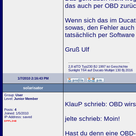
das auch per OBD zurüc
Wenn sich das im Ducat
sowas, den Fehler auch
tatsächlich per Softwar
Gruß Ulf
2,8 idTD Typ230 BJ 1997 ist Geschichte
Sunlight T64 auf Ducato Multijet 130 Bj 2016
1/7/2010 2:16:43 PM
solarisator
Group:
User
Level:
Junior Member
KlauP schrieb: OBD wirs
Posts:
4
Joined: 1/5/2010
IP-Address: saved
jelte schrieb: Moin!
Hast du denn eine OBD