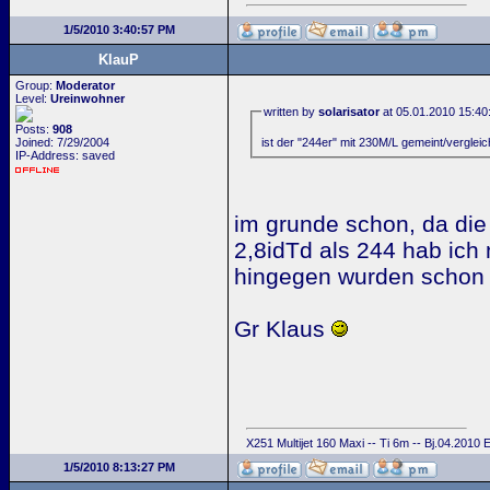
1/5/2010 3:40:57 PM
KlauP
Group:
Moderator
Level:
Ureinwohner
written by
solarisator
at 05.01.2010 15:40
Posts:
908
ist der "244er" mit 230M/L gemeint/verglei
Joined: 7/29/2004
IP-Address: saved
im grunde schon, da die 
2,8idTd als 244 hab ich 
hingegen wurden schon m
Gr Klaus
X251 Multijet 160 Maxi -- Ti 6m -- Bj.04.2010
1/5/2010 8:13:27 PM