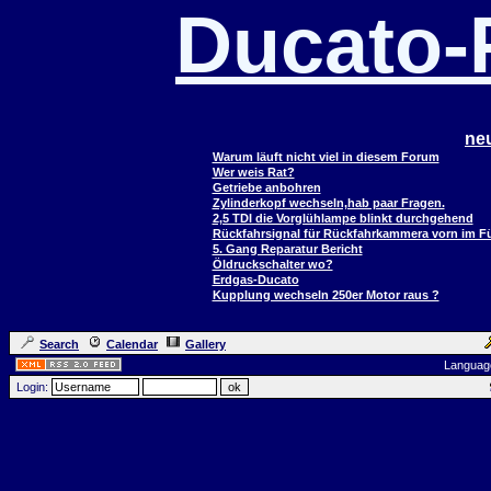
Ducato
ne
Warum läuft nicht viel in diesem Forum
Wer weis Rat?
Getriebe anbohren
Zylinderkopf wechseln,hab paar Fragen.
2,5 TDI die Vorglühlampe blinkt durchgehend
Rückfahrsignal für Rückfahrkammera vorn im 
5. Gang Reparatur Bericht
Öldruckschalter wo?
Erdgas-Ducato
Kupplung wechseln 250er Motor raus ?
Search
Calendar
Gallery
Languag
Login: