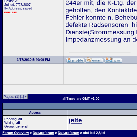
Posts:
26
244er mit, die K-Ltg. de
Joined: 7/27/2007
IP-Address: saved
geholfen, den Kontaktdef
Fehler konnte n. Behebu
defekte Radsensoren, hi
Dienste(Strommessung b
Impedanzmessung an den
1/17/2010 5:40:09 PM
Pages: (
1
) [1]
»
all Times are
GMT +1:00
Access
jelte
Reading:
all
Writing:
all
Group:
general
Forum Overview
»
Ducatoforum
»
Ducatoforum
» obd bei 2,8jtd