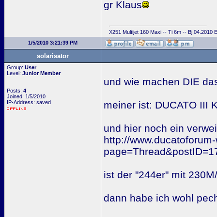
gr Klaus
X251 Multijet 160 Maxi -- Ti 6m -- Bj.04.2010
1/5/2010 3:21:39 PM
solarisator
Group:
User
Level:
Junior Member
und wie machen DIE da
Posts:
4
Joined: 1/5/2010
IP-Address: saved
meiner ist: DUCATO II
und hier noch ein verwei
http://www.ducatoforum
page=Thread&postID=1
ist der "244er" mit 230
dann habe ich wohl pech