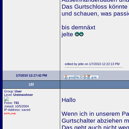
Das Gurtschloss könnte 
und schauen, was passie
bis demnäxt
jelte
edited by jelte on 1/7/2010 12:22:13 PM
1/7/2010 12:17:42 PM
Ulf
Group:
User
Level:
Ureinwohner
Hallo
Posts:
741
Joined: 10/5/2004
IP-Address: saved
Wenn ich in unserem Pa
Gurtschalter abziehen m
Das geht auch nicht weg