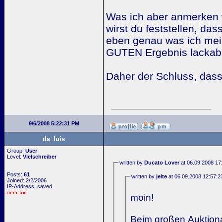
Was ich aber anmerken w
wirst du feststellen, d
eben genau was ich mein
GUTEN Ergebnis lackable
Daher der Schluss, das
9/6/2008 5:22:31 PM
da_luis
Group:
User
Level:
Vielschreiber
written by
Ducato Lover
at 06.09.2008 17
Posts:
61
written by
jelte
at 06.09.2008 12:57:2
Joined: 2/2/2006
IP-Address: saved
moin!
Beim großen Auktiona