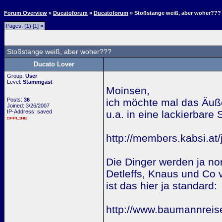
Forum Overview
»
Ducatoforum
»
Ducatoforum
» Stoßstange weiß, aber woher???
Pages: (
1
) [1]
»
Stoßstange weiß, aber woher???
Ducato Lover
Group:
User
Level:
Stammgast
Moinsen,
Posts:
36
ich möchte mal das Äuß
Joined: 3/26/2007
IP-Address: saved
u.a. in eine lackierbare
http://members.kabsi.at/
Die Dinger werden ja n
Detleffs, Knaus und Co v
ist das hier ja standard:
http://www.baumannrei