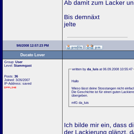
Ab damit zum Lacker und
Bis demnäxt
jelte
9/6/2008 12:57:23 PM
Ducato Lover
Group:
User
Level:
Stammgast
written by
da_luis
at 06.09.2008 10:55:47
Posts:
36
Joined: 3/26/2007
Hallo
IP-Address: saved
Wieso lässt deine Stosstangen nicht einfac
Die Geschichte ist für einen guten Lackie
übergeben.
mfG da_luis
Ich bilde mir ein, dass d
der Lackierung glänzt, d