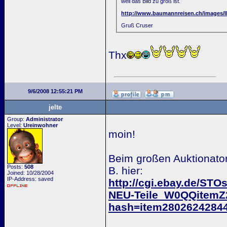
weil das Bild zu groß ist.
http://www.baumannreisen.ch/images/
Gruß Cruser
Thx
9/6/2008 12:55:21 PM
jelte
Group:
Administrator
Level:
Ureinwohner
moin!
Beim großen Auktionator
Posts:
508
B. hier:
Joined: 10/28/2004
IP-Address: saved
http://cgi.ebay.de/
NEU-Teile_W0QQitem
hash=item2802624284