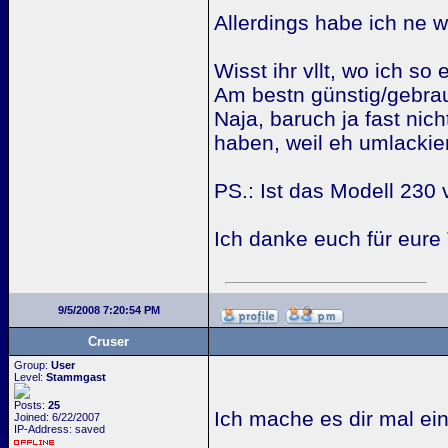
Allerdings habe ich ne 
Wisst ihr vllt, wo ich 
Am bestn günstig/gebra
Naja, baruch ja fast ni
haben, weil eh umlackier
PS.: Ist das Modell 230
Ich danke euch für eure 
9/5/2008 7:20:54 PM
Cruser
Group:
User
Level:
Stammgast
Posts:
25
Ich mache es dir mal ei
Joined: 6/22/2007
IP-Address: saved