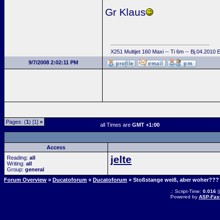
Gr Klaus
X251 Multijet 160 Maxi -- Ti 6m -- Bj.04.2010
9/7/2008 2:02:11 PM
Pages: (
1
) [1]
»
all Times are
GMT +1:00
Access
jelte
Reading:
all
Writing:
all
Group:
general
Forum Overview
»
Ducatoforum
»
Ducatoforum
» Stoßstange weiß, aber woher???
.: Script-Time:
0.016
|
Powered by
ASP-Fas