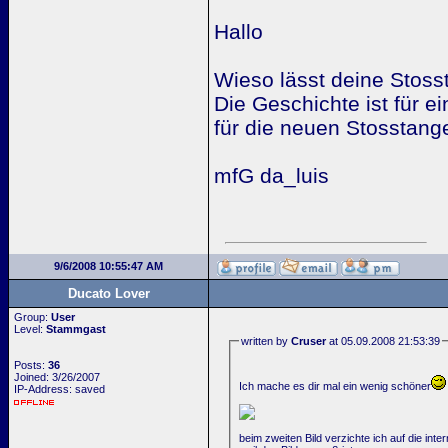
Hallo
Wieso lässt deine Stosst
Die Geschichte ist für 
für die neuen Stosstan
mfG da_luis
9/6/2008 10:55:47 AM
Ducato Lover
Group:
User
Level:
Stammgast
written by
Cruser
at 05.09.2008 21:53:39
Posts:
36
Joined: 3/26/2007
Ich mache es dir mal ein wenig schöner
IP-Address: saved
beim zweiten Bild verzichte ich auf die inte