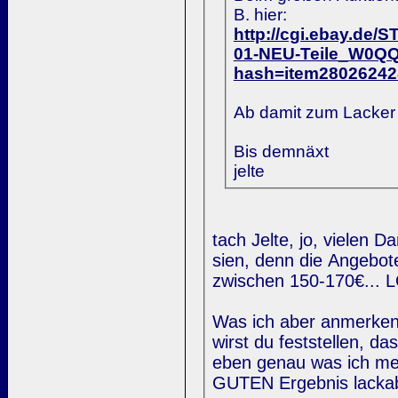
B. hier:
http://cgi.ebay.
01-NEU-Teile_W0Q
hash=item2802624
Ab damit zum Lacker u
Bis demnäxt
jelte
tach Jelte, jo, vielen D
sien, denn die Angebote
zwischen 150-170€... L
Was ich aber anmerken 
wirst du feststellen, 
eben genau was ich mei
GUTEN Ergebnis lackabl