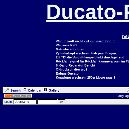
Ducato
ne
Warum läuft nicht viel in diesem Forum
Wer weis Rat?
Getriebe anbohren
Zylinderkopf wechseln,hab paar Fragen.
2,5 TDI die Vorglühlampe blinkt durchgehend
Rückfahrsignal für Rückfahrkammera vorn im 
5. Gang Reparatur Bericht
Öldruckschalter wo?
Erdgas-Ducato
Kupplung wechseln 250er Motor raus ?
Search
Calendar
Gallery
Languag
Login: