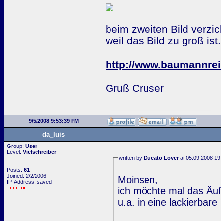
beim zweiten Bild verzic
weil das Bild zu groß ist.
http://www.baumannre
Gruß Cruser
9/5/2008 9:53:39 PM
da_luis
Group:
User
Level:
Vielschreiber
written by
Ducato Lover
at 05.09.2008 19
Posts:
61
Joined: 2/2/2006
Moinsen,
IP-Address: saved
ich möchte mal das Äu
u.a. in eine lackierbar