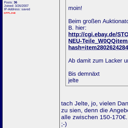
Posts:
36
Joined: 3/26/2007
moin!
IP-Address: saved
Beim großen Auktionato
B. hier:
http://cgi.ebay.de
NEU-Teile_W0QQite
hash=item280262428
Ab damit zum Lacker un
Bis demnäxt
jelte
tach Jelte, jo, vielen Da
zu sien, denn die Angeb
alle zwischen 150-170€.
;-)