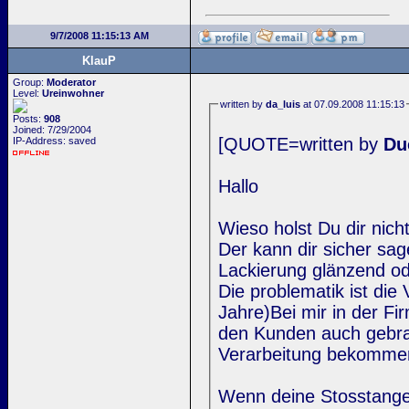
9/7/2008 11:15:13 AM
KlauP
Group:
Moderator
Level:
Ureinwohner
written by
da_luis
at 07.09.2008 11:15:13
Posts:
908
Joined: 7/29/2004
[QUOTE=written by
Du
IP-Address: saved
Hallo
Wieso holst Du dir nic
Der kann dir sicher sa
Lackierung glänzend od
Die problematik ist die
Jahre)Bei mir in der Fi
den Kunden auch gebrauc
Verarbeitung bekomme
Wenn deine Stosstangen 