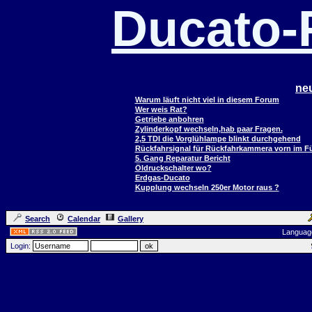
Ducato
ne
Warum läuft nicht viel in diesem Forum
Wer weis Rat?
Getriebe anbohren
Zylinderkopf wechseln,hab paar Fragen.
2,5 TDI die Vorglühlampe blinkt durchgehend
Rückfahrsignal für Rückfahrkammera vorn im 
5. Gang Reparatur Bericht
Öldruckschalter wo?
Erdgas-Ducato
Kupplung wechseln 250er Motor raus ?
Search
Calendar
Gallery
Languag
Login: