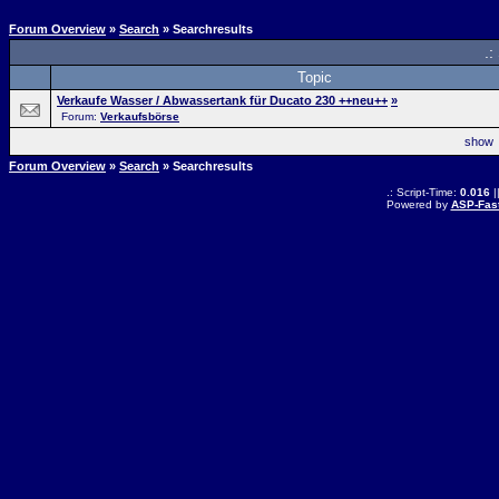
Forum Overview
»
Search
» Searchresults
.:
Topic
Verkaufe Wasser / Abwassertank für Ducato 230 ++neu++
»
Forum:
Verkaufsbörse
sho
Forum Overview
»
Search
» Searchresults
.: Script-Time:
0.016
|
Powered by
ASP-Fas