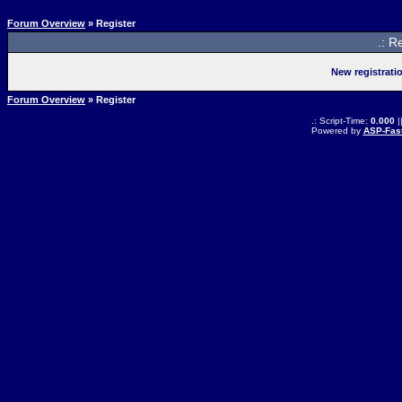
Forum Overview
» Register
.: R
New registrati
Forum Overview
» Register
.: Script-Time:
0.000
|
Powered by
ASP-Fas