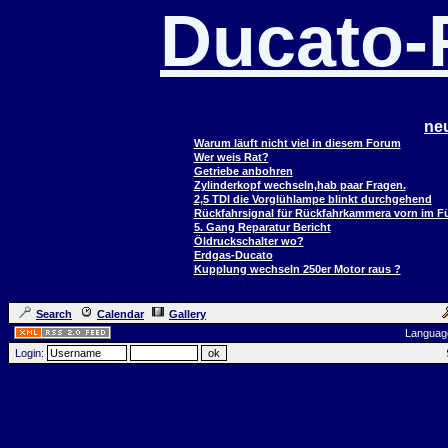
Ducato
ne
Warum läuft nicht viel in diesem Forum
Wer weis Rat?
Getriebe anbohren
Zylinderkopf wechseln,hab paar Fragen.
2,5 TDI die Vorglühlampe blinkt durchgehend
Rückfahrsignal für Rückfahrkammera vorn im 
5. Gang Reparatur Bericht
Öldruckschalter wo?
Erdgas-Ducato
Kupplung wechseln 250er Motor raus ?
Search
Calendar
Gallery
Languag
Login: