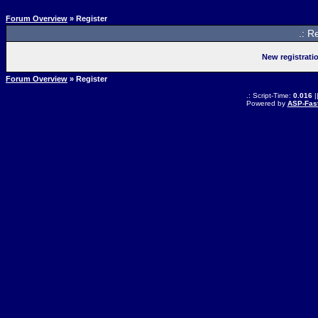
Forum Overview
» Register
.: R
New registrati
Forum Overview
» Register
.: Script-Time:
0.016
|
Powered by
ASP-Fas