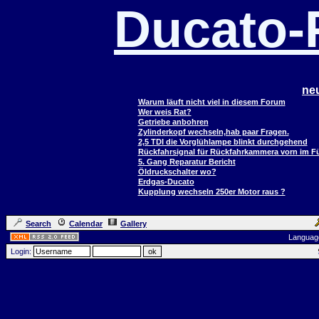
Ducato
ne
Warum läuft nicht viel in diesem Forum
Wer weis Rat?
Getriebe anbohren
Zylinderkopf wechseln,hab paar Fragen.
2,5 TDI die Vorglühlampe blinkt durchgehend
Rückfahrsignal für Rückfahrkammera vorn im 
5. Gang Reparatur Bericht
Öldruckschalter wo?
Erdgas-Ducato
Kupplung wechseln 250er Motor raus ?
Search
Calendar
Gallery
Languag
Login: