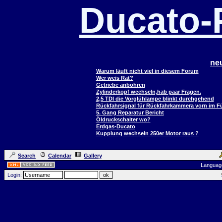
Ducato
ne
Warum läuft nicht viel in diesem Forum
Wer weis Rat?
Getriebe anbohren
Zylinderkopf wechseln,hab paar Fragen.
2,5 TDI die Vorglühlampe blinkt durchgehend
Rückfahrsignal für Rückfahrkammera vorn im 
5. Gang Reparatur Bericht
Öldruckschalter wo?
Erdgas-Ducato
Kupplung wechseln 250er Motor raus ?
Search
Calendar
Gallery
Languag
Login: