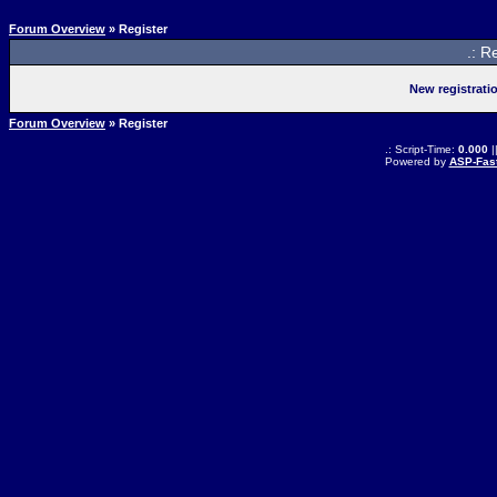
Forum Overview
» Register
.: R
New registrati
Forum Overview
» Register
.: Script-Time:
0.000
|
Powered by
ASP-Fas