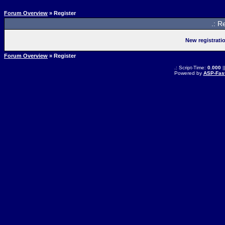
Forum Overview
» Register
.: R
New registrati
Forum Overview
» Register
.: Script-Time:
0.000
|
Powered by
ASP-Fas