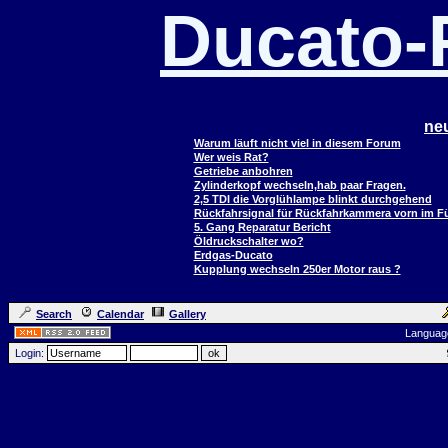
Ducato
ne
Warum läuft nicht viel in diesem Forum
Wer weis Rat?
Getriebe anbohren
Zylinderkopf wechseln,hab paar Fragen.
2,5 TDI die Vorglühlampe blinkt durchgehend
Rückfahrsignal für Rückfahrkammera vorn im 
5. Gang Reparatur Bericht
Öldruckschalter wo?
Erdgas-Ducato
Kupplung wechseln 250er Motor raus ?
Search
Calendar
Gallery
Languag
Login: