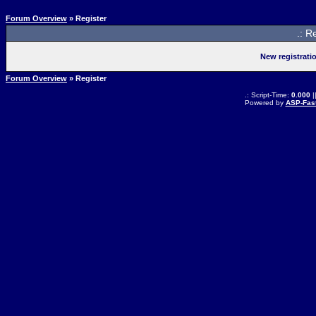
Forum Overview
» Register
.: R
New registrati
Forum Overview
» Register
.: Script-Time:
0.000
|
Powered by
ASP-Fas