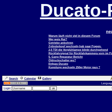
Ducato
ne
Warum läuft nicht viel in diesem Forum
Wer weis Rat?
Getriebe anbohren
Zylinderkopf wechseln,hab paar Fragen.
2,5 TDI die Vorglühlampe blinkt durchgehend
Rückfahrsignal für Rückfahrkammera vorn im 
5. Gang Reparatur Bericht
Öldruckschalter wo?
Erdgas-Ducato
Kupplung wechseln 250er Motor raus ?
Search
Calendar
Gallery
Languag
Login: