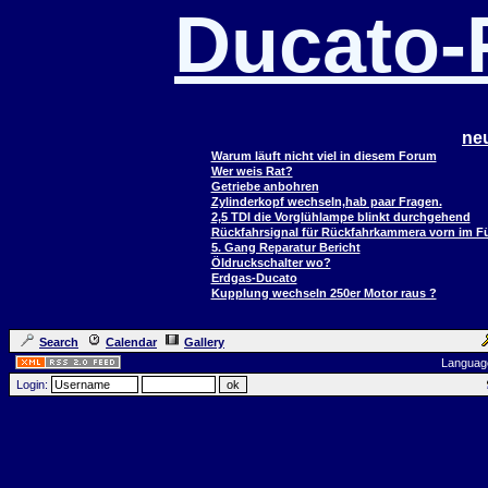
Ducato
ne
Warum läuft nicht viel in diesem Forum
Wer weis Rat?
Getriebe anbohren
Zylinderkopf wechseln,hab paar Fragen.
2,5 TDI die Vorglühlampe blinkt durchgehend
Rückfahrsignal für Rückfahrkammera vorn im 
5. Gang Reparatur Bericht
Öldruckschalter wo?
Erdgas-Ducato
Kupplung wechseln 250er Motor raus ?
Search
Calendar
Gallery
Languag
Login: