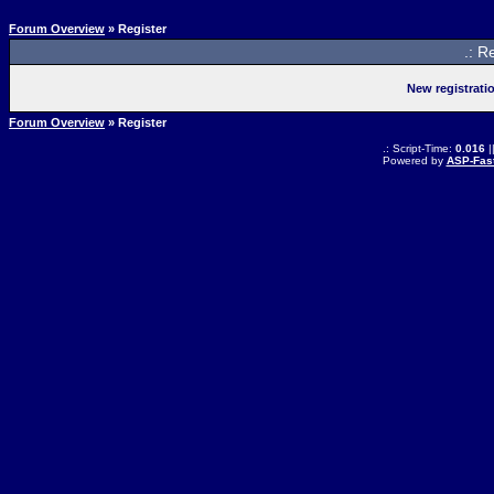
Forum Overview
» Register
.: R
New registrati
Forum Overview
» Register
.: Script-Time:
0.016
|
Powered by
ASP-Fas