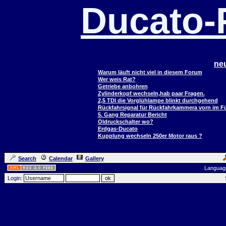
Ducato
ne
Warum läuft nicht viel in diesem Forum
Wer weis Rat?
Getriebe anbohren
Zylinderkopf wechseln,hab paar Fragen.
2,5 TDI die Vorglühlampe blinkt durchgehend
Rückfahrsignal für Rückfahrkammera vorn im 
5. Gang Reparatur Bericht
Öldruckschalter wo?
Erdgas-Ducato
Kupplung wechseln 250er Motor raus ?
Search
Calendar
Gallery
Languag
Login: