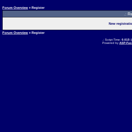
Forum Overview
» Register
.: R
New registrati
Forum Overview
» Register
.: Script-Time:
0.015
|
Powered by
ASP-Fas