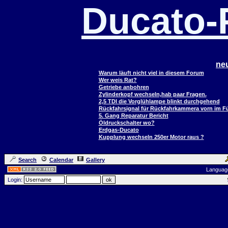
Ducato
ne
Warum läuft nicht viel in diesem Forum
Wer weis Rat?
Getriebe anbohren
Zylinderkopf wechseln,hab paar Fragen.
2,5 TDI die Vorglühlampe blinkt durchgehend
Rückfahrsignal für Rückfahrkammera vorn im 
5. Gang Reparatur Bericht
Öldruckschalter wo?
Erdgas-Ducato
Kupplung wechseln 250er Motor raus ?
Search
Calendar
Gallery
Languag
Login: