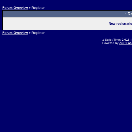
Forum Overview
» Register
.: R
New registrati
Forum Overview
» Register
.: Script-Time:
0.016
|
Powered by
ASP-Fas