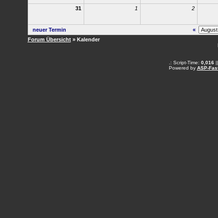
31
1
2
neuer Termin
«
Forum Übersicht
» Kalender
.: Script-Time:
0,016
|
Powered by
ASP-Fas