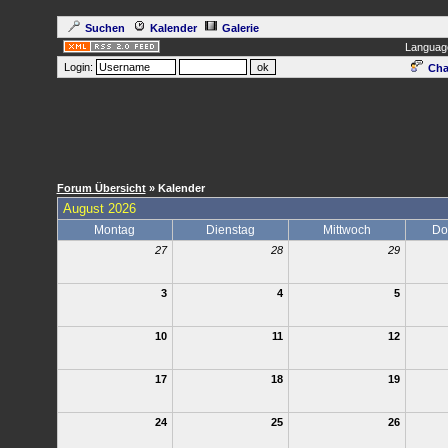
Suchen
Kalender
Galerie
Languag
Login:
Cha
Forum Übersicht
» Kalender
August 2026
Montag
Dienstag
Mittwoch
Do
27
28
29
3
4
5
10
11
12
17
18
19
24
25
26