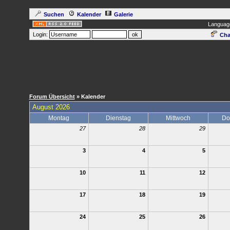
Suchen
Kalender
Galerie
Languag
Login:
Cha
Forum Übersicht
» Kalender
August 2026
Montag
Dienstag
Mittwoch
Do
27
28
29
3
4
5
10
11
12
17
18
19
24
25
26