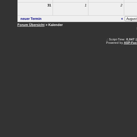
31
1
2
neuer Termin
«
Forum Übersicht
» Kalender
.: Script-Time:
0,047
|
Powered by
ASP-Fas