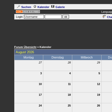
Suchen
Kalender
Galerie
Languag
Login:
Cha
Forum Übersicht
» Kalender
August 2026
Montag
Dienstag
Mittwoch
Do
27
28
29
3
4
5
10
11
12
17
18
19
24
25
26