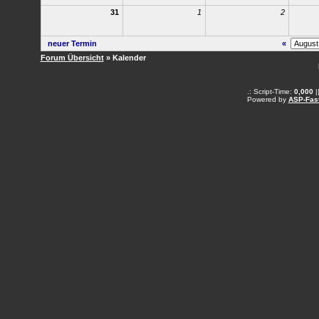
31
1
2
neuer Termin
«
Forum Übersicht
» Kalender
.: Script-Time:
0,000
|
Powered by
ASP-Fas