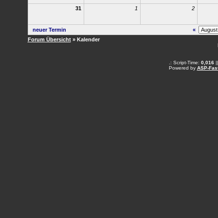
31
1
2
neuer Termin
«
Forum Übersicht
» Kalender
.: Script-Time:
0,016
|
Powered by
ASP-Fas