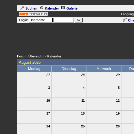
Suchen
Kalender
Galerie
Languag
Login:
Cha
Forum Übersicht
» Kalender
August 2026
Montag
Dienstag
Mittwoch
Do
27
28
29
3
4
5
10
11
12
17
18
19
24
25
26