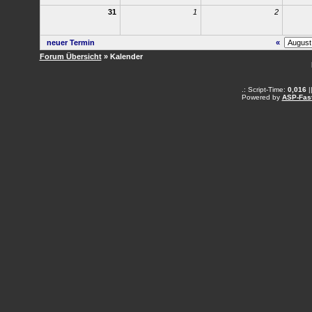
31
1
2
neuer Termin
«
Forum Übersicht
» Kalender
.: Script-Time:
0,016
|
Powered by
ASP-Fas