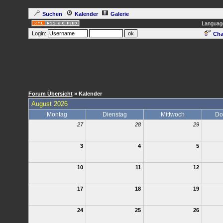
Suchen
Kalender
Galerie
Languag
Login:
Cha
Forum Übersicht
» Kalender
August 2026
Montag
Dienstag
Mittwoch
Do
27
28
29
3
4
5
10
11
12
17
18
19
24
25
26