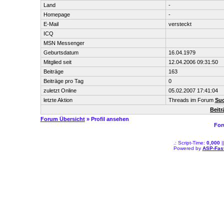
Land
-
Homepage
-
E-Mail
versteckt
ICQ
MSN Messenger
Geburtsdatum
16.04.1979
Mitglied seit
12.04.2006 09:31:50
Beiträge
163
Beiträge pro Tag
0
zuletzt Online
05.02.2007 17:41:04
letzte Aktion
Threads im Forum
Suc
Beit
Forum Übersicht
» Profil ansehen
For
.: Script-Time:
0,000
|
Powered by
ASP-Fas