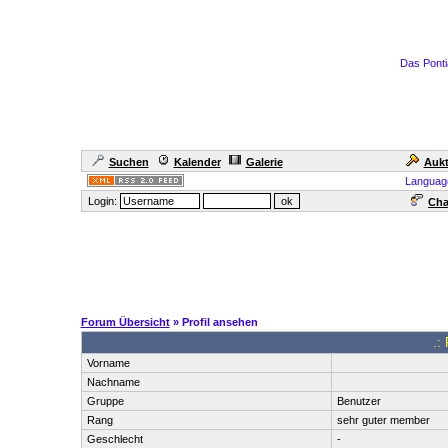
Das Ponti
Suchen
Kalender
Galerie
Aukt
Languag
Login:
Cha
Forum Übersicht
» Profil ansehen
.:
Vorname
Nachname
Gruppe
Benutzer
Rang
sehr guter member
Geschlecht
-