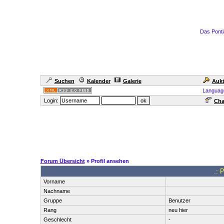
Das Ponti
Suchen
Kalender
Galerie
Aukt
Languag
Login:
Cha
Forum Übersicht
» Profil ansehen
.: 
Vorname
Nachname
Gruppe
Benutzer
Rang
neu hier
Geschlecht
-