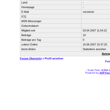
Land
-
Homepage
-
E-Mail
versteckt
ICQ
MSN Messenger
Geburtsdatum
Mitglied seit
03.04.2007 11:54:22
Beiträge
10
Beiträge pro Tag
0
zuletzt Online
16.08.2007 15:37:20
letzte Aktion
Statistiken ansehen
Beitr
Forum Übersicht
» Profil ansehen
For
.: Script-Time:
0,016
|
Powered by
ASP-Fas