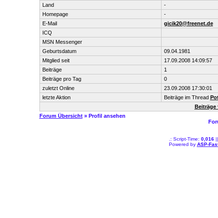
Land
-
Homepage
-
E-Mail
gicik20@freenet.de
ICQ
MSN Messenger
Geburtsdatum
09.04.1981
Mitglied seit
17.09.2008 14:09:57
Beiträge
1
Beiträge pro Tag
0
zuletzt Online
23.09.2008 17:30:01
letzte Aktion
Beiträge im Thread
Po
Beiträge 
Forum Übersicht
» Profil ansehen
For
.: Script-Time:
0,016
|
Powered by
ASP-Fas