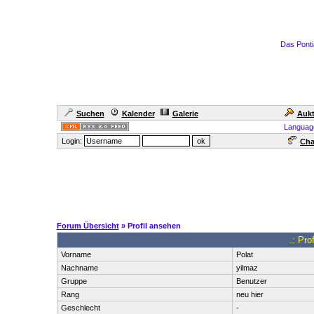
Das Ponti
Suchen
Kalender
Galerie
Aukt
Languag
Login:
Cha
Forum Übersicht
» Profil ansehen
.: Prof
Vorname
Polat
Nachname
yilmaz
Gruppe
Benutzer
Rang
neu hier
Geschlecht
-