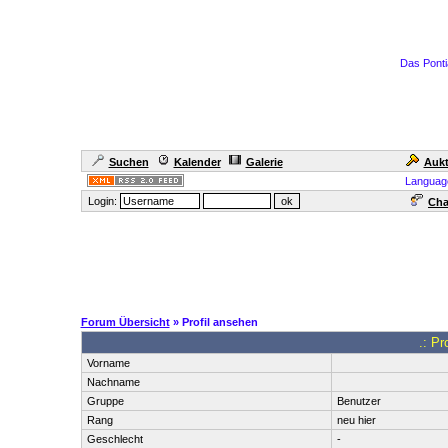
Das Ponti
Suchen
Kalender
Galerie
Aukt
Languag
Login:
Cha
Forum Übersicht
» Profil ansehen
.: Pr
Vorname
Nachname
Gruppe
Benutzer
Rang
neu hier
Geschlecht
-