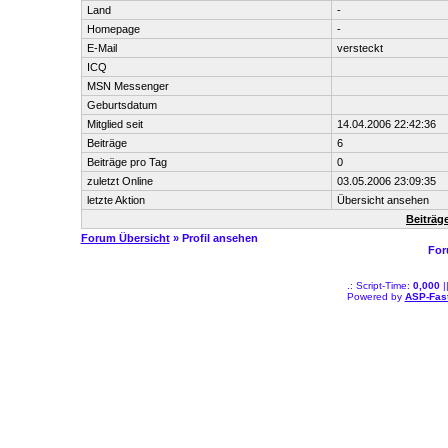
Land
-
Homepage
-
E-Mail
versteckt
ICQ
MSN Messenger
Geburtsdatum
Mitglied seit
14.04.2006 22:42:36
Beiträge
6
Beiträge pro Tag
0
zuletzt Online
03.05.2006 23:09:35
letzte Aktion
Übersicht ansehen
Beiträg
Forum Übersicht
» Profil ansehen
For
.: Script-Time:
0,000
|
Powered by
ASP-Fas